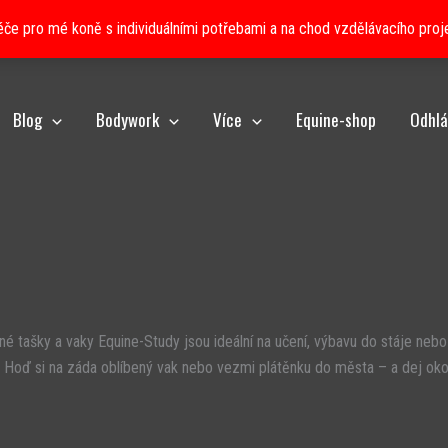
péče pro mé koně s individuálními potřebami a na chod vzdělávacího proj
Blog
Bodywork
Více
Equine-shop
Odhlá
é tašky a vaky Equine-Study jsou ideální na učení, výbavu do stáje nebo
 Hoď si na záda oblíbený vak nebo vezmi plátěnku do města – a dej okol