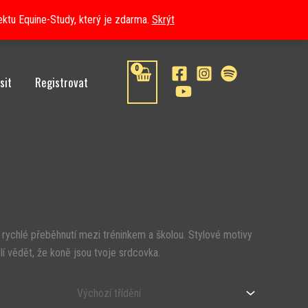
ektu Equine-Study, který je zdarma.
Skrýt
sit
Registrovat
 rychlé přeběhnutí mezi tréninkem a školou. Stylové motivy
í vědět, že koně jsou tvoje srdcovka.