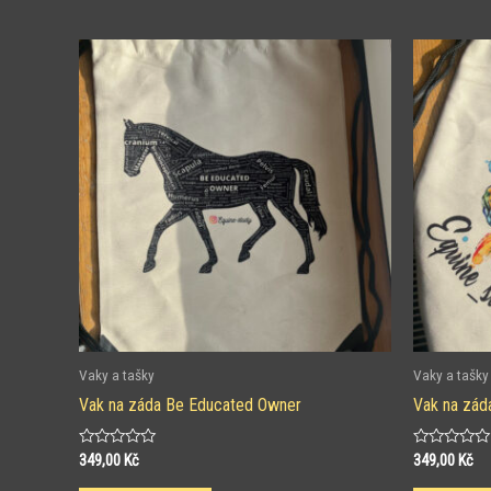
Vaky a tašky
Vaky a tašky
Vak na záda Be Educated Owner
Vak na zá
Hodnocení
Hodnocení
349,00
Kč
349,00
Kč
0
0
z
z