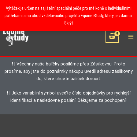
Přeskočit
Výtěžek je určen na zajištění speciální péče pro mé koně s individuálními
na
potřebami a na chod vzdělávacího projektu Equine-Study, který je zdarma.
obsah
Mai
Skrýt
Me
❗ | Všechny naše balíčky posíláme přes Zásilkovnu. Proto
prosíme, aby jste do poznámky nákupu uvedli adresu zásilkovny
do, které chcete balíček doručit.
❗ | Jako variabilní symbol uveďte číslo objednávky pro rychlejší
identifikaci a následovné poslání. Děkujeme za pochopení!