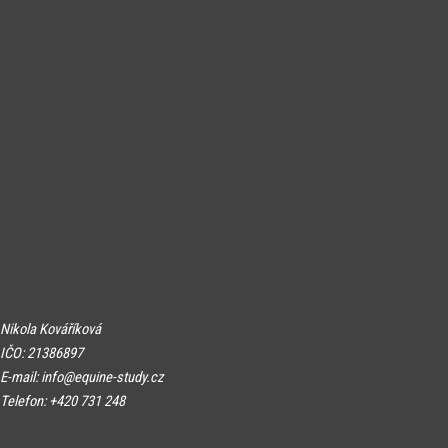
Nikola Kováříková
I
ČO: 21386897
E-mail:
info@equine-study.cz
Telefon: +420 731 248